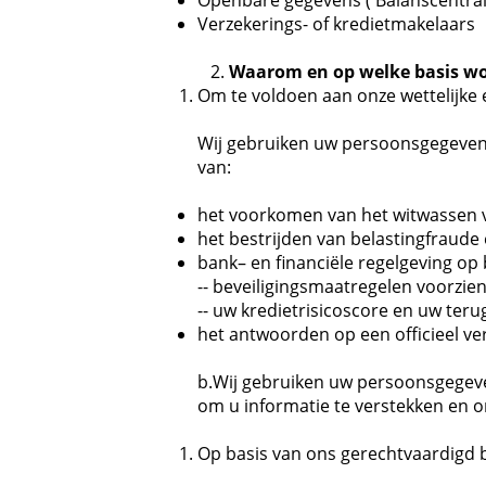
Openbare gegevens ( Balanscentra
Verzekerings- of kredietmakelaars
2.
Waarom en op welke basis wo
Om te voldoen aan onze wettelijke 
Wij gebruiken uw persoonsgegevens 
van:
het voorkomen van het witwassen va
het bestrijden van belastingfraude
bank– en financiële regelgeving op 
-- beveiligingsmaatregelen voorzi
-- uw kredietrisicoscore en uw teru
het antwoorden op een officieel ver
b.Wij gebruiken uw persoonsgegeve
om u informatie te verstekken en om
Op basis van ons gerechtvaardigd b