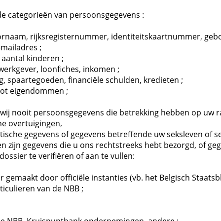
nde categorieën van persoonsgegevens :
oornaam, rijksregisternummer, identiteitskaartnummer, geb
-mailadres ;
, aantal kinderen ;
werkgever, loonfiches, inkomen ;
g, spaartegoeden, financiële schulden, kredieten ;
 tot eigendommen ;
n wij nooit persoonsgegevens die betrekking hebben op uw ra
che overtuigingen,
ische gegevens of gegevens betreffende uw seksleven of s
en zijn gegevens die u ons rechtstreeks hebt bezorgd, of ge
sier te verifiëren of aan te vullen:
gemaakt door officiële instanties (vb. het Belgisch Staatsbl
ticulieren van de NBB ;