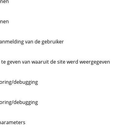
enen
enen
aanmelding van de gebruiker
 te geven van waaruit de site werd weergegeven
toring/debugging
toring/debugging
 parameters